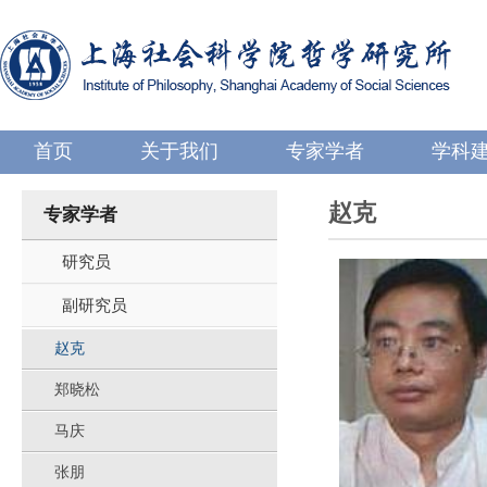
首页
关于我们
专家学者
学科
赵克
专家学者
研究员
副研究员
赵克
郑晓松
马庆
张朋