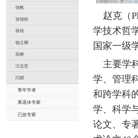
张帆
赵克（
P
张锦枝
学技术哲
韩玮
钱立卿
国家一级
高桦
主要学
汪志坚
学、管理
闫婧
青年学者
和跨学科
离退休专家
学、科学
已故专家
论文、专