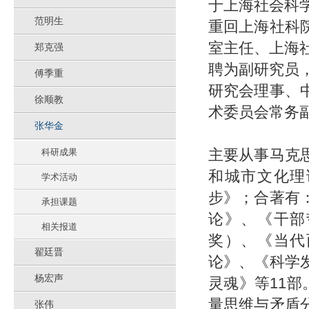
于上海社会科
范明生
重回上海社科
室主任、上海
郑克强
聘为副研究员
傅季重
研究会理事、
徐顺教
术委员会常务副
张华金
主要从事马克
科研成果
和城市文化理
学术活动
步》；合著有
承担课题
论》、《干部
相关报道
奖）、《当代
翟廷晋
论》、《科学
杨宏声
灵魂》等11
量思维与矛盾
张伟