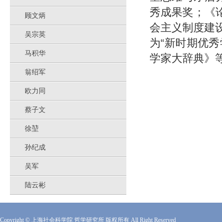
秀成果奖；《
顾文炳
会主义制度建
吴宗英
为“新时期优
马积华
学家大辞典》
翁绍军
欧力同
蔡子文
徐堃
孙纪成
吴军
陆云彬
Copyright © 上海社会科学院 哲学研究所 版权所有 All Right Reserved