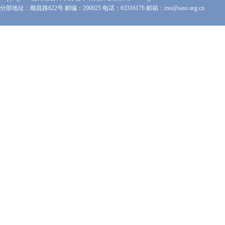
分部地址：顺昌路622号 邮编：200025 电话：63316176 邮箱：zxs@sass.org.cn