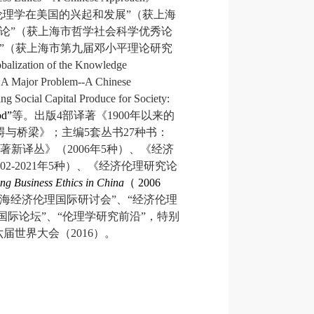
伦理学在美国的兴起和发展”（获上海
论”（获上海市哲学社会科学优秀论
”（获上海市第九届邓小平理论研究
lobalization of the Knowledge
: A Major Problem--A Chinese
ng Social Capital Produce for Society:
od”
等。出版
4
部译著《
1900
年以来的
碍与桥梁》；主编
5
套丛书
27
种书：
著新译丛》（
2006
年
5
种）、《经济
02-2021
年
5
种）、《经济伦理研究论
ng Business Ethics in China
（
2006
上海经济伦理国际研讨会”、“经济伦理
国际论坛”、“伦理学研究前沿”，特别
六届世界大会（
2016
）。