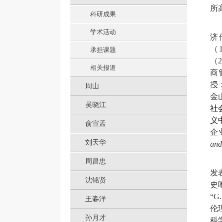
所
科研成果
学术活动
济
（
承担课题
（
相关报道
商
授
周山
金
吴晓江
社
义
俞宣孟
企
刘天华
and
周昌忠
发
沈铭贤
史
“
G.
王淼洋
伦
孙月才
科