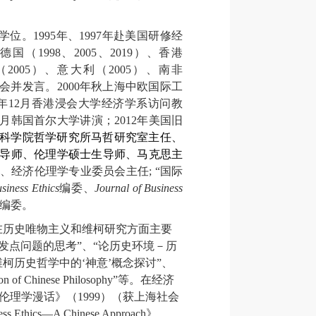
学位。
1995
年、
1997
年赴美国研修经
德国（
1998
、
2005
、
2019
）、香港
（
2005
）、意大利（
2005
）、南非
会并发言。
2000
年秋上海中欧国际工
年
12
月香港浸会大学经济学系访问教
月韩国首尔大学讲演；
2012
年美国旧
科学院哲学研究所马哲研究室主任、
导师、伦理学硕士生导师、马克思主
、经济伦理学专业委员会主任
;
“国际
siness Ethics
编委、
Journal of Business
编委。
在历史唯物主义和维柯研究方面主要
发点问题的思考”、“论历史环境－历
柯历史哲学中的‘神意’概念探讨”、
on of Chinese Philosophy
”等。在经济
济伦理学漫话》（
1999
）（获上海社会
ss Ethics
—
A Chinese Approach
》