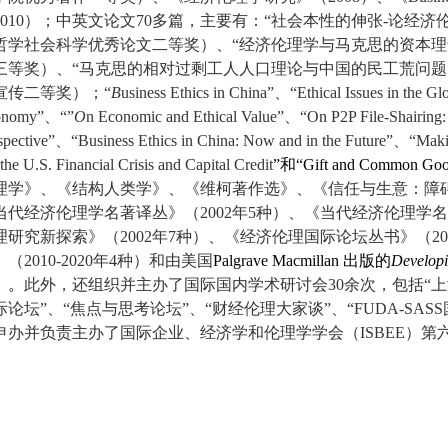
010
）；中英文论文
70
多篇，主要有：“社会本性的伸张
-
论经济
哲学社会科学优秀论文二等奖）、“经济伦理学与马克思的资本理
三等奖）、“马克思的相对过剩工人人口理论与中国的民工荒问题
宣传二等奖）；“
B
usiness Ethics in China
”、“
Ethical Issues in the G
onomy
”、“”
O
n Economic and Ethical Value
”、“
On P2P File-Shairing
spective
”、“
Business Ethics in China: Now and in the Future
”、“
Maki
the U.S. Financial Crisis and Capital Credit
”和“
Gift and Common Go
理学》、《结构人类学》、《维柯著作选》、《信任与生意：障
当代经济伦理学名著译丛》（
2002
年
5
种）、《当代经济伦理学名
理研究新探索》（
2002
年
7
种）、《经济伦理国际论坛丛书》（
20
》（
2010-2020
年
4
种）和由美国
Palgrave Macmillan
出版的
Developi
）。
此外，还组织并主办了国际国内学术研讨会
30
余次，包括“
际论坛”、“焦点与思考论坛”、“财经伦理大家谈”、“
FUDA-SASS
申办并负责主办了国际企业、经济学和伦理学学会（
ISBEE
）第