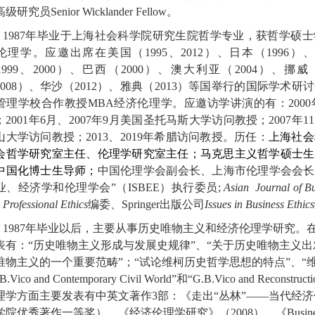
高级研究员
Senior Wicklander Fellow
。
1987
年毕业于上海社会科学院研究生院哲学专业，获哲学硕士
伦理学。应邀出席在美国（
1995
、
2012
）、日本（
1996
）、
1999
、
2000
）、巴西（
2000
）、澳大利亚（
2004
）、挪威
2008
）、华沙（
2012
）、雅典（
2013
）等国举行的国际学术研讨
管理学校合作教授
MBA
经济伦理学。应邀访学讲演的有：
2000
；
2001
年
6
月、
2007
年
9
月美国圣托马斯大学访问教授；
2007
年
11
山大学访问教授；
2013
、
2019
年希腊访问教授。历任：
上海社会
会哲学研究室主任、伦理学研究室主任；马克思主义哲学硕士生
中国化博士生导师；
中国伦理学会副会长、上海市伦理学会会长
业、经济学和伦理学会”（
ISBEE
）执行委员
;
Asian
Journal of Bu
 Professional Ethics
编委、
Springer
出版公司
Issues in Business Ethics
1987
年毕业以后，主要从事历史唯物主义和经济伦理学研究。
表有：“历史唯物主义形成与发展史规律”、“关于历史唯物主义出
唯物主义的一个重要范畴”；“试论维柯历史哲学思想的特点”、“维
B.Vico and Contemporary Civil World
”和“
G.B.Vico and Reconstructi
理学方面主要发表有中英文著作
3
部：《走出“丛林”——当代经
学院优秀著作一等奖）、《经济伦理学研究》（
2008
）、《
Busine