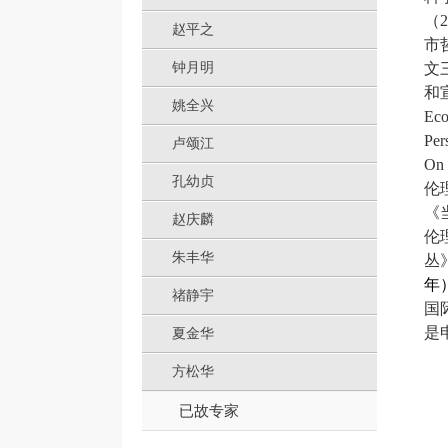
（
2
赵平之
市
钟月明
文
和
姚全兴
Ec
Per
卢颂江
On 
孔幼贞
伦
《
赵庆麟
伦
朱丰华
丛
年
禇静宇
国
是
夏金华
方松华
已故专家